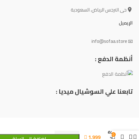
حى النرجس الرياض، السعودية
الإيميل
📧 info@sofaa.store
أنظمة الدفع :
تابعنا علي السوشيال ميديا :
وحدة
0
1,999
ادراج
إضافة إلى السلة
