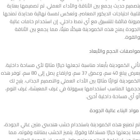
بتصميم حديث يجمع بين الأناقة والأداء العملي. تم تصميمها بعناية
لتلبية احتياجات الديكور المعاصر، وتعكس لمسة نهائية محايدة تمنحها
مرونة فائقة للتنسيق مع أي نمط داخلي. إن استخدام خامات عالية
الجودة يمنح هذه الكمودينة هيكلًا متينًا، مما يجمع بين الأناقة
والقوة.
مواصفات الحجم والأبعاد
تأتي الكمودينة بأبعاد مناسبة تجعلها خيارًا مثاليًا لأي مساحة داخلية.
بعرض يبلغ 40 سم، وعمق 37 سم، وارتفاع يصل إلى 80 سم، توفر هذه
الكمودينة توازنًا مثاليًا بين الأداء العملي والتصميم الجذاب. يتيح لك
حجمها المناسب استخدامها بسهولة في غرف المعيشة، غرف النوم،
أو أي مساحة داخلية أخرى.
مواد البناء عالية الجودة
تم تصنيع هذه الكمودينة باستخدام خشب هندسي متين عالي الجودة،
مما يجعلها خيارًا مستدامًا وقويًا. يتميز الخشب بمتانته وقوته، مما