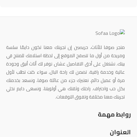
متجر صوفا للأثاث، حريصين إن تجربتك معنا تكون دايمًا سلسة
ومريحة من أول ما تتصفح الموقع إلى لحظة استلامك للمنتج في
بيتك. نشتغل على أدق التفاصيل عشان نوفر لك أثاث أنيق وجودة
عالية وخدمة راقية، تضمن لك راحة البال. سواء كنت تطلب لأول
مرة أو عميل دائم، نعتبرك جزء من عائلة صوفا، ونسعد بخدمتك
بكل حب واحتراف. راحتك وثقتك هي أولويتنا، ونسعى دايم نخلي
تجربتك معنا مختلفة وتفوق التوقعات.
روابط مهمة
العنوان