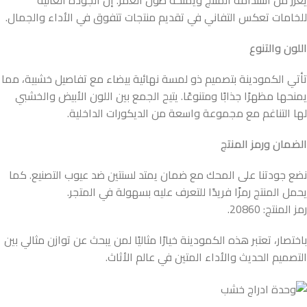
يعزز من استدامة المنتج ويمنحه طول العمر. إن الجودة العالية
للخامات تعكس التفاني في تقديم منتجات تتفوق في الأداء والجمال.
اللون والتنوع
تأتي الكمودينة بتصميم ذو لمسة نهائية بيضاء مع تفاصيل خشبية، مما
يمنحها مظهرًا جذابًا ومتنوعًا. يتيح الجمع بين اللون الأبيض والخشبي
لها التناغم مع مجموعة واسعة من الديكورات الداخلية.
الضمان ورمز المنتج
نضع جودتنا على المحك مع ضمان يمتد لسنتين ضد عيوب التصنيع. كما
يحمل المنتج رمزًا فريدًا للتعرف عليه بسهولة في المتجر.
رمز المنتج: 20860.
باختصار، تعتبر هذه الكمودينة خيارًا مثاليًا لمن يبحث عن توازن مثالي بين
التصميم الحديث والأداء المتين في عالم الأثاث.