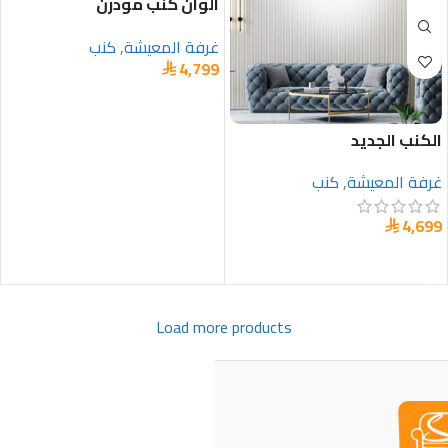
الوان كنب مودرن
غرفة المعيشة
,
كنب
4,799

تحديد أحد الخيارات
الكنب الجديد
غرفة المعيشة
,
كنب
4,699

تحديد أحد الخيارات
Load more products