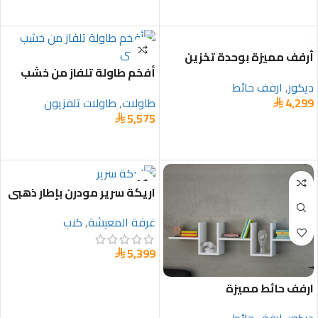
تحديد أحد الخيارات
أرفف مميزة بوحدة تخزين
أفخم طاولة تلفاز من خشب
ديكور
,
ارفف حائط
هندسي
4,299
طاولات
,
طاولات تلفزيون

5,575

تحديد أحد الخيارات
إضافة إلى السلة
اريكة سرير مودرن بإطار ذهبي
غرفة المعيشة
,
كنب
5,399

تحديد أحد الخيارات
ارفف حائط مميزة