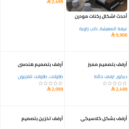
2,499

تحديد أحد الخيارات
أحدث اشكال ركنات مودرن
حرف u بتصميم فخم
غرفة المعيشة
,
كنب زاوية
9,900

تحديد أحد الخيارات
أرفف بتصميم مميز
أرفف بتصميم هندسي
بتصميم فاخر
ديكور
,
ارفف حائط
طاولات
,
طاولات تلفزيون
2,099
2,499


تحديد أحد الخيارات
تحديد أحد الخيارات
أرفف بشكل كلاسيكي
أرفف تخزين بتصميم
كلاسيكي