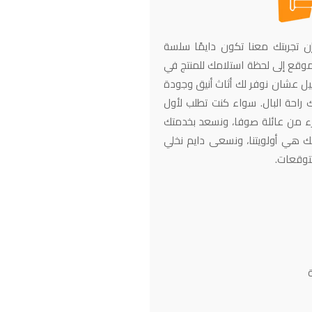
ن تجربتك معنا تكون دايمًا سلسة
وقع إلى لحظة استلامك للمنتج في
يل عشان نوفر لك أثاث أنيق وجودة
 راحة البال. سواء كنت تطلب لأول
زء من عائلة صوفا، ونسعد بخدمتك
ك هي أولويتنا، ونسعى دايم نخلي
توقعات.