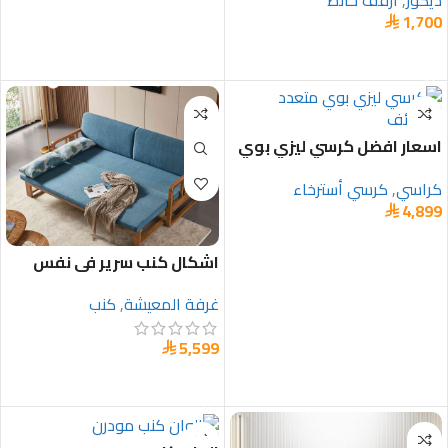
ديكور
,
ارفف حائط
1,700

إضافة إلى السلة
اسعار افضل كرسي ليزي بوي
جلد في السعودية
كراسي
,
كرسي أسترخاء
4,899

تحديد أحد الخيارات
اشكال كنب سرير في نفس
الوقت والخشب زان
غرفة المعيشة
,
كنب
5,599

تحديد أحد الخيارات