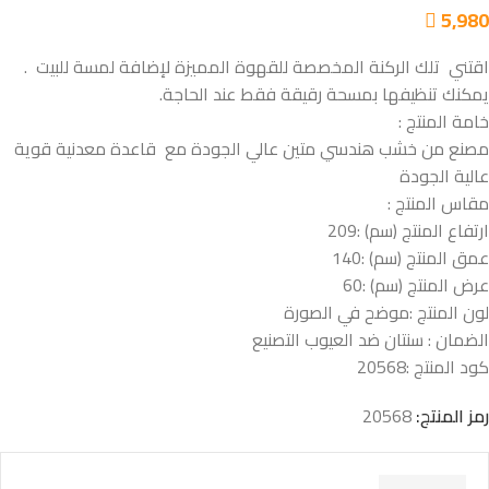
5,980

اقتني تلك الركنة المخصصة للقهوة المميزة لإضافة لمسة للبيت .
يمكنك تنظيفها بمسحة رقيقة فقط عند الحاجة.
خامة المنتج :
مصنع من خشب هندسي متين عالي الجودة مع قاعدة معدنية قوية
عالية الجودة
مقاس المنتج :
ارتفاع المنتج (سم) :209
عمق المنتج (سم) :140
عرض المنتج (سم) :60
لون المنتج :موضح في الصورة
الضمان : سنتان ضد العيوب التصنيع
كود المنتج :
20568
رمز المنتج:
20568