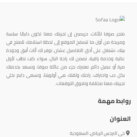
متجر صوفا للأثاث، حريصين إن تجربتك معنا تكون دايمًا سلسة
ومريحة من أول ما تتصفح الموقع إلى لحظة استلامك للمنتج في
بيتك. نشتغل على أدق التفاصيل عشان نوفر لك أثاث أنيق وجودة
عالية وخدمة راقية، تضمن لك راحة البال. سواء كنت تطلب لأول
مرة أو عميل دائم، نعتبرك جزء من عائلة صوفا، ونسعد بخدمتك
بكل حب واحتراف. راحتك وثقتك هي أولويتنا، ونسعى دايم نخلي
تجربتك معنا مختلفة وتفوق التوقعات.
روابط مهمة
العنوان
حى النرجس الرياض، السعودية