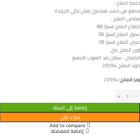
خامة المنتج :
مصنع من خشب هندسي متين عالي الجودة
مقاس المنتج :
ارتفاع المنتج (سم) :88
عمق المنتج (سم) :38
عرض المنتج (سم) :78
لون المنتج :بني
الضمان : سنتان ضد العيوب التصنيع
كود المنتج :
20594
رمز المنتج:
20594
إضافة إلى السلة
شراء الآن
Add to compare
إضافة للمفضلة