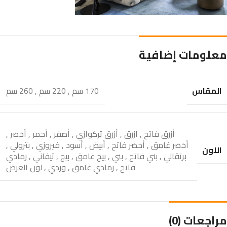
معلومات إضافية
المقاس
170 سم
,
220 سم
,
260 سم
أزرق فاتح
,
ازرق
,
أزرق تركوازي
,
أصفر
,
أحمر
,
أخضر
,
أخضر غامق
,
أخضر فاتح
,
أبيض
,
أسود
,
فيروزي
,
بترولي
,
اللون
برتقالي
,
بني فاتح
,
بني
,
بيج غامق
,
بيج
,
تيفاني
,
رمادي
فاتح
,
رمادي غامق
,
وردي
,
لون العرض
مراجعات (0)