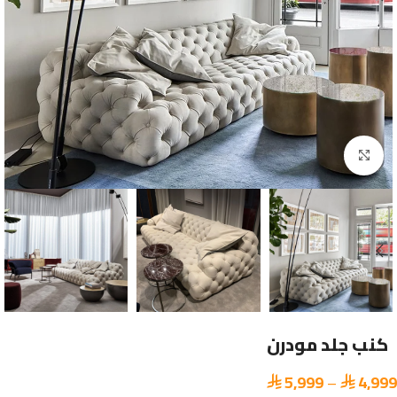
Click to enlarge
كنب جلد مودرن​
5,999
–
4,999

