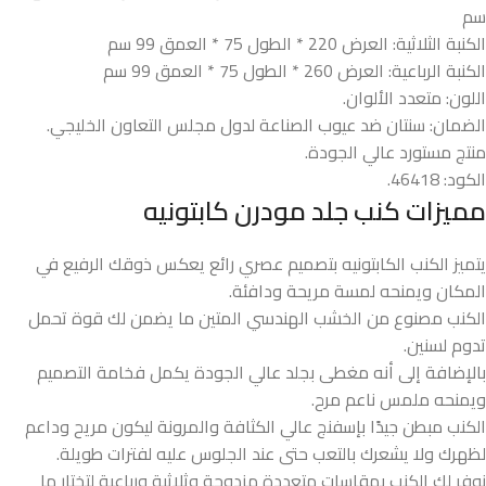
سم
الكنبة الثلاثية: العرض 220 * الطول 75 * العمق 99 سم
الكنبة الرباعية: العرض 260 * الطول 75 * العمق 99 سم
اللون: متعدد الألوان.
الضمان: سنتان ضد عيوب الصناعة لدول مجلس التعاون الخليجي.
منتج مستورد عالي الجودة.
الكود: 46418.
مميزات كنب جلد مودرن​ كابتونيه
يتميز الكنب الكابتونيه بتصميم عصري رائع يعكس ذوقك الرفيع في
المكان ويمنحه لمسة مريحة ودافئة.
الكنب مصنوع من الخشب الهندسي المتين ما يضمن لك قوة تحمل
تدوم لسنين.
بالإضافة إلى أنه مغطى بجلد عالي الجودة يكمل فخامة التصميم
ويمنحه ملمس ناعم مرح.
الكنب مبطن جيدًا بإسفنج عالي الكثافة والمرونة ليكون مريح وداعم
لظهرك ولا يشعرك بالتعب حتى عند الجلوس عليه لفترات طويلة.
نوفر لك الكنب بمقاسات متعددة مزدوجة وثلاثية ورباعية لتختار ما