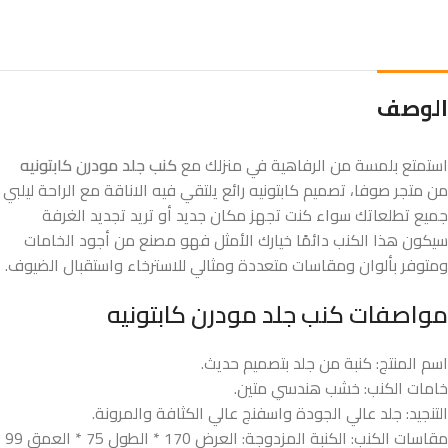
الوصف
استمتع بلمسة من الرفاهية في منزلك مع
كنب جلد مودرن كابتونيه​
من متجر صوفا، تصميم كابتونيه رائع يلتقي فيه الاناقة مع الراحة ليلبي
جميع تطلعاتك سواء كنت تجهز مكان جديد أو تريد تجديد الغرفة
سيكون هذا الكنب دائمًا خيارك الأمثل فهو مصنع من أجود الخامات
ومتوفر بألوان ومقاسات متعددة ومثالي للاسترخاء واستقبال الضيوف.
مواصفات كنب جلد مودرن​ كابتونيه
اسم المنتج: كنبة من جلد بتصميم حديث.
خامات الكنب: خشب هندسي متين.
التنجيد: جلد عالي الجودة واسفنج عالي الكثافة والمرونة.
مقاسات الكنب: الكنبة المزدوجة: العرض 170 * الطول 75 * العمق 99