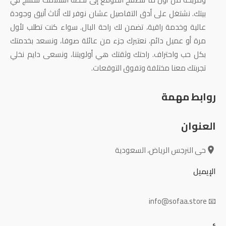
بيتك. نشتغل على أدق التفاصيل عشان نوفر لك أثاث أنيق وجودة
عالية وخدمة راقية، تضمن لك راحة البال. سواء كنت تطلب لأول
مرة أو عميل دائم، نعتبرك جزء من عائلة صوفا، ونسعد بخدمتك
بكل حب واحتراف. راحتك وثقتك هي أولويتنا، ونسعى دايم نخلي
تجربتك معنا مختلفة وتفوق التوقعات.
روابط مهمة
العنوان
حى النرجس الرياض، السعودية
الإيميل
📧 info@sofaa.store