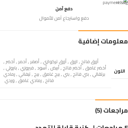
دفع آمن
دفع واسترجاع آمن للأموال
معلومات إضافية
أزرق فاتح
,
ازرق
,
أزرق تركوازي
,
أصفر
,
أحمر
,
أخضر
,
أخضر غامق
,
أخضر فاتح
,
أبيض
,
أسود
,
فيروزي
,
بترولي
,
اللون
برتقالي
,
بني فاتح
,
بني
,
بيج غامق
,
بيج
,
تيفاني
,
رمادي
فاتح
,
رمادي غامق
,
وردي
مراجعات (5)
5 مراجعات لـ
كنبة قابلة للتمدد