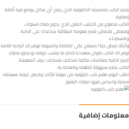
يتميز الكنب بتصميمه الكابتونيه الذي يمنح أي مكان يوضع فيه أناقة
إضافية.
الكنب مصنوع من الخشب المتين الذي يدوم معك لسنوات.
ومغطى بقماش يتميز بنعومة استثنائية يساعدك على الراحة
والاسترخاء.
وأيضًا مبطن جيدًا باسفنج عالي الكثافة والمرونة ليوفر لك الراحة التامة.
نوفر لك الكنب بالوان متعددة لتختار ما يناسب ذوقك وديكور منزلك.
تتميز الكنبة بمقاسات مثالية لمختلف مساحات غرف المعيشة.
الكنب يتميز بسهولة تنظيفه والعناية به.
اطلب اليوم طقم كنب كابتونيه من صوفا للأثاث واجعل غرفة معيشتك
مميزة واعكس فيها ذوقك الرفيع.
معلومات إضافية