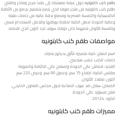
طقم كنب كابتونيه
حول غرفة معيشتك إلى ملاذ مريح وفاخر واقتني
طقم كنب كابتونيه من متجر صوفا الذي يتميز بتصميم يجمع بين الأناقة
الكلاسيكية واللمسة العصرية ومصنع بدقة عالية من خامات متينة
وعالية الجودة تجعل الكنبة تحتفظ برونقها وتتحمل الاستخدام لسنين
وبالنسبة للألوان فمهما كان ذوقك سوف تجد اللون الذي تفضله.
مواصفات طقم كنب كابتونيه
اسم المنتج: كنبة متميزة تتألق بديكور منزلك.
خامات الكنب: خشب هندسي.
التنجيد: قماش عالي الجودة واسفنج عالي الكثافة والمرونة.
مقاس الكنبة: ارتفاع 75 سم، وعمق 90 سم، وعرض 220 سم.
اللون: متعدد الألوان.
الضمان: سنتان ضد عيوب الصناعة لدول مجلس التعاون الخليجي.
منتج مستورد عالي الجودة.
الكود: 20124.
مميزات طقم كنب كابتونيه