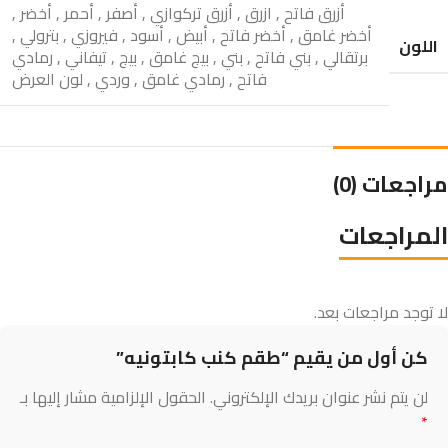
أزرق فاتح
,
ازرق
,
أزرق تركوازي
,
أصفر
,
أحمر
,
أخضر
,
أخضر غامق
,
أخضر فاتح
,
أبيض
,
أسود
,
فيروزي
,
بترولي
,
اللون
برتقالي
,
بني فاتح
,
بني
,
بيج غامق
,
بيج
,
تيفاني
,
رمادي
فاتح
,
رمادي غامق
,
وردي
,
لون العرض
مراجعات (0)
المراجعات
لا توجد مراجعات بعد.
كن أول من يقيم “طقم كنب كابتونيه”
لن يتم نشر عنوان بريدك الإلكتروني.
الحقول الإلزامية مشار إليها بـ
*