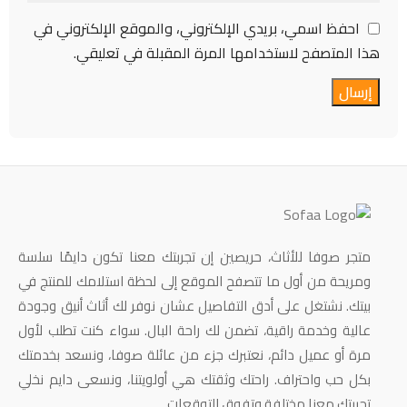
احفظ اسمي، بريدي الإلكتروني، والموقع الإلكتروني في
هذا المتصفح لاستخدامها المرة المقبلة في تعليقي.
متجر صوفا للأثاث، حريصين إن تجربتك معنا تكون دايمًا سلسة
ومريحة من أول ما تتصفح الموقع إلى لحظة استلامك للمنتج في
بيتك. نشتغل على أدق التفاصيل عشان نوفر لك أثاث أنيق وجودة
عالية وخدمة راقية، تضمن لك راحة البال. سواء كنت تطلب لأول
مرة أو عميل دائم، نعتبرك جزء من عائلة صوفا، ونسعد بخدمتك
بكل حب واحتراف. راحتك وثقتك هي أولويتنا، ونسعى دايم نخلي
تجربتك معنا مختلفة وتفوق التوقعات.