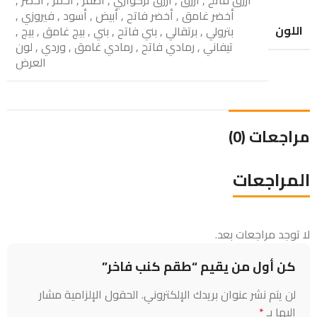
أخضر غامق
,
أخضر فاتح
,
أبيض
,
أسود
,
فيروزي
,
اللون
بترولي
,
برتقالي
,
بني فاتح
,
بني
,
بيج غامق
,
بيج
,
تيفاني
,
رمادي فاتح
,
رمادي غامق
,
وردي
,
لون
العرض
مراجعات (0)
المراجعات
لا توجد مراجعات بعد.
كن أول من يقيم “طقم كنب فاخر”
لن يتم نشر عنوان بريدك الإلكتروني.
الحقول الإلزامية مشار
إليها بـ
*