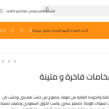
الرئيسية
المتجر
تواصل معنا
تتبع الطلبات
0
أحدث المنتجات
أشهر المنتجات
تصفح عروضنا

امات فاخرة و متينة
أناقة والجودة العالية من صوفا. مصنوع من خشب هندسي وخشب زان
ثبات لسنوات طويلة. تصميم عصري يناسب الذوق السعودي ويضيف لمسة