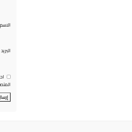
الاسم
البريد
اح
المتصف