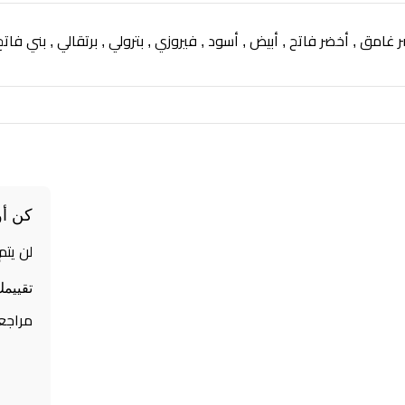
ر غامق
أخضر فاتح
أبيض
أسود
فيروزي
بترولي
برتقالي
بني فاتح
,
,
,
,
,
,
,
كن أو
لن يتم
تقييم
مراجع