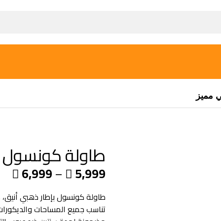
ي مميز
طاولة كونسول ب
6,999
–
5,999


طاولة كونسول بإطار ذهبي أنيق، 
تناسب جميع المساحات والديكورات