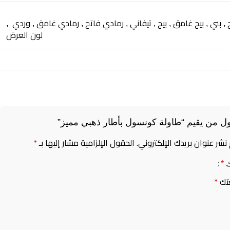
بني
بيج غامق
بيج
تيفاني
رمادي فاتح
رمادي غامق
وردي
,
,
,
,
,
,
,
,
لون العرض
ل من يقيم “طاولة كونسول بأطار ذهبي مميز”
 نشر عنوان بريدك الإلكتروني.
الحقول الإلزامية مشار إليها بـ
*
ك
*
تك
*