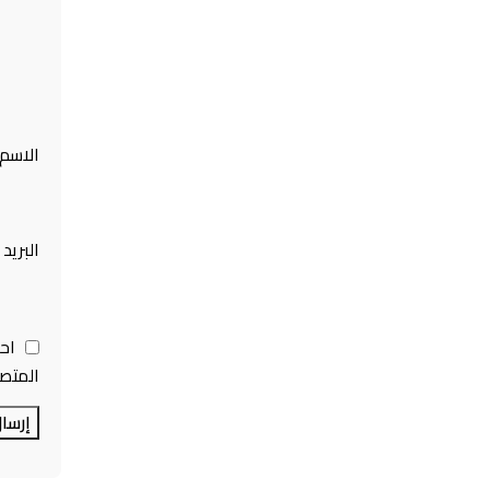
الاسم
البريد
اح
المتصف