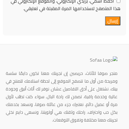
احفظ اسمي، بريدي الإلكتروني، والموقع الإلكتروني في
هذا المتصفح لاستخدامها المرة المقبلة في تعليقي.
متجر صوفا للأثاث، حريصين إن تجربتك معنا تكون دايمًا سلسة
ومريحة من أول ما تتصفح الموقع إلى لحظة استلامك للمنتج في
بيتك. نشتغل على أدق التفاصيل عشان نوفر لك أثاث أنيق وجودة
عالية وخدمة راقية، تضمن لك راحة البال. سواء كنت تطلب لأول
مرة أو عميل دائم، نعتبرك جزء من عائلة صوفا، ونسعد بخدمتك
بكل حب واحتراف. راحتك وثقتك هي أولويتنا، ونسعى دايم نخلي
تجربتك معنا مختلفة وتفوق التوقعات.