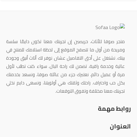
متجر صوفا للأثاث، حريصين إن تجربتك معنا تكون دايمًا سلسة
ومريحة من أول ما تتصفح الموقع إلى لحظة استلامك للمنتج في
بيتك. نشتغل على أدق التفاصيل عشان نوفر لك أثاث أنيق وجودة
عالية وخدمة راقية، تضمن لك راحة البال. سواء كنت تطلب لأول
مرة أو عميل دائم، نعتبرك جزء من عائلة صوفا، ونسعد بخدمتك
بكل حب واحتراف. راحتك وثقتك هي أولويتنا، ونسعى دايم نخلي
تجربتك معنا مختلفة وتفوق التوقعات.
روابط مهمة
العنوان