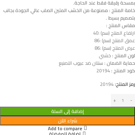
بمسحة رقيقة فقط عند الحاجة.
خامة المنتج : مصنوعة من الخشب المتين الصلب عالي الجودة بجانب
بتصميم بسيط .
مقاس المنتج :
ارتفاع المنتج (سم) :40
عمق المنتج (سم) :86
عرض المنتج (سم) :86
لون المنتج :
خشبي
حماية الضمان :
سنتان ضد عيوب التصنيع
كود المنتج :
20194
رمز المنتج:
20194
إضافة إلى السلة
شراء الآن
Add to compare
إضافة للمفضلة