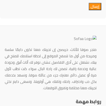
متجر صوفا للأثاث، حريصين إن تجربتك معنا تكون دايمًا سلسة
ومريحة من أول ما تتصفح الموقع إلى لحظة استلامك للمنتج في
بيتك. نشتغل على أدق التفاصيل عشان نوفر لك أثاث أنيق وجودة
عالية وخدمة راقية، تضمن لك راحة البال. سواء كنت تطلب لأول
مرة أو عميل دائم، نعتبرك جزء من عائلة صوفا، ونسعد بخدمتك
بكل حب واحتراف. راحتك وثقتك هي أولويتنا، ونسعى دايم نخلي
تجربتك معنا مختلفة وتفوق التوقعات.
روابط مهمة