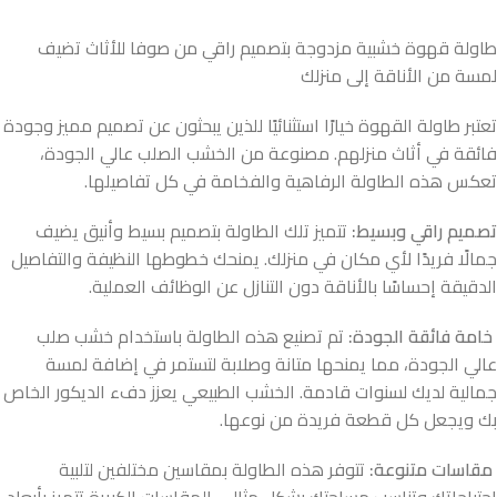
طاولة قهوة خشبية مزدوجة بتصميم راقي من صوفا للأثاث تضيف
لمسة من الأناقة إلى منزلك
تعتبر طاولة القهوة خيارًا استثنائيًا للذين يبحثون عن تصميم مميز وجودة
فائقة في أثاث منزلهم. مصنوعة من الخشب الصلب عالي الجودة،
تعكس هذه الطاولة الرفاهية والفخامة في كل تفاصيلها.
تصميم راقي وبسيط:
تتميز تلك الطاولة بتصميم بسيط وأنيق يضيف
جمالًا فريدًا لأي مكان في منزلك. يمنحك خطوطها النظيفة والتفاصيل
الدقيقة إحساسًا بالأناقة دون التنازل عن الوظائف العملية.
خامة فائقة الجودة:
تم تصنيع هذه الطاولة باستخدام خشب صلب
عالي الجودة، مما يمنحها متانة وصلابة لتستمر في إضافة لمسة
جمالية لديك لسنوات قادمة. الخشب الطبيعي يعزز دفء الديكور الخاص
بك ويجعل كل قطعة فريدة من نوعها.
مقاسات متنوعة:
تتوفر هذه الطاولة بمقاسين مختلفين لتلبية
احتياجاتك وتناسب مساحتك بشكل مثالي. المقاسات الكبيرة تتميز بأبعاد