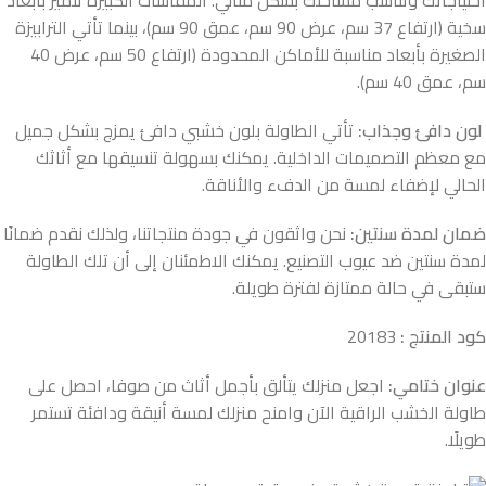
سخية (ارتفاع 37 سم، عرض 90 سم، عمق 90 سم)، بينما تأتي الترابيزة
الصغيرة بأبعاد مناسبة للأماكن المحدودة (ارتفاع 50 سم، عرض 40
سم، عمق 40 سم).
لون دافئ وجذاب:
تأتي الطاولة بلون خشبي دافئ يمزج بشكل جميل
مع معظم التصميمات الداخلية. يمكنك بسهولة تنسيقها مع أثاثك
الحالي لإضفاء لمسة من الدفء والأناقة.
ضمان لمدة سنتين:
نحن واثقون في جودة منتجاتنا، ولذلك نقدم ضمانًا
لمدة سنتين ضد عيوب التصنيع. يمكنك الاطمئنان إلى أن تلك الطاولة
ستبقى في حالة ممتازة لفترة طويلة.
كود المنتج :
20183
عنوان ختامي:
اجعل منزلك يتألق بأجمل أثاث من صوفا، احصل على
طاولة الخشب الراقية الآن وامنح منزلك لمسة أنيقة ودافئة تستمر
طويلًا.