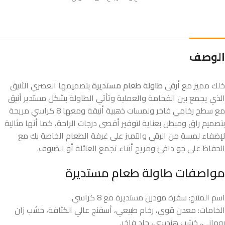
الوصف
خلك مميز مع أرقى
طاولة طعام مستديرة
بتصميمها العصري الأنيق
الذي يجمع بين الفخامة والعملية وتأتي الطاولة بشكل مستدير أنيق
مع سطح رخامي فاخر ولمسات ذهبية أنيقة ومعها 8 كراسي مريحة
بتصميم راق ومبطن بعناية لتوفير أقصى درجات الراحة، كما أنها مثالية
لإضفاء لمسة من الرقي والتميز على غرفة الطعام الخاصة بك مع
الحفاظ على جو دافئ ومريح أثناء تجمع العائلة أو الضيوف.
مواصفات طاولة طعام مستديرة
اسم المنتج: سفرة مودرن مستديرة مع 8 كراسي.
الخامات: معدن قوي، رخام طبيعي، أسفنج عالي الكثافة، خشب زان
روماني، خشب هندسي، جلد فاخر.