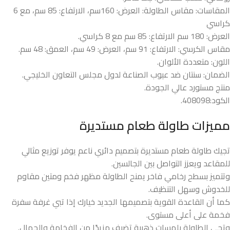
المقاسات: مقاس الطاولة: العرض: 160سم، الارتفاع: 85 سم، مع 6
كراسي
العرض: 180 سم الارتفاع: 85 سم مع 8 كراسي.
مقاس الكرسي: الارتفاع: 91 سم، العرض: 49 سم، العمق: 48 سم.
اللون: متعددة الألوان.
الضمان: سنتان ضد عيوب الصناعة لدول مجلس التعاون الخليجي.
منتج مستورد عالي الجودة.
الكود:408098.
مميزات طاولة طعام مستديرة
تجيك طاولة طعام مستديرة بتصميم دائري ناعم يوفر توزيع مثالي
للمقاعد ويعزز التواصل بين الجالسين.
وتتميز بسطح رخامي فاخر يمنح الطاولة مظهر فخم ومتين مقاوم
للخدوش وسهل التنظيف.
كما أن القاعدة القوية بتصميمها الجديد خيارك إذا تبي غرفة سفرة
فخمة على أعلى مستوى.
وتجي الطاولة بلمسات ذهبية تضيف مزيدًا من الفخامة والجمال.