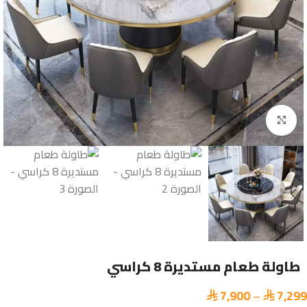
Click to enlarge
طاولة طعام مستديرة 8 كراسي
7,900
–
7,299

