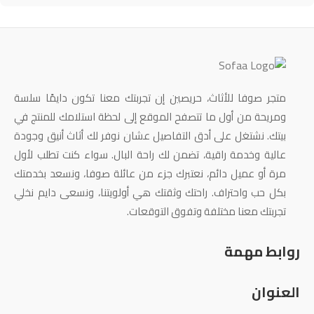
متجر صوفا للأثاث، حريصين إن تجربتك معنا تكون دايمًا سلسة
ومريحة من أول ما تتصفح الموقع إلى لحظة استلامك للمنتج في
بيتك. نشتغل على أدق التفاصيل عشان نوفر لك أثاث أنيق وجودة
عالية وخدمة راقية، تضمن لك راحة البال. سواء كنت تطلب لأول
مرة أو عميل دائم، نعتبرك جزء من عائلة صوفا، ونسعد بخدمتك
بكل حب واحتراف. راحتك وثقتك هي أولويتنا، ونسعى دايم نخلي
تجربتك معنا مختلفة وتفوق التوقعات.
روابط مهمة
العنوان