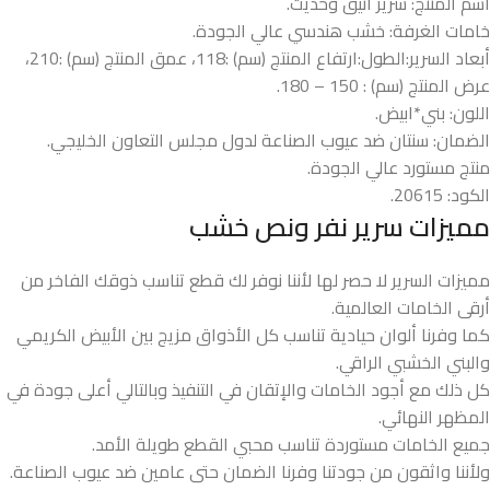
اسم المنتج: سرير انيق وحديث.
خامات الغرفة: خشب هندسي عالي الجودة.
أبعاد السرير:الطول:ارتفاع المنتج (سم) :118، عمق المنتج (سم) :210،
عرض المنتج (سم) : 150 – 180.
اللون: بني*ابيض.
الضمان: سنتان ضد عيوب الصناعة لدول مجلس التعاون الخليجي.
منتج مستورد عالي الجودة.
الكود: 20615.
مميزات سرير نفر ونص خشب​
مميزات السرير لا حصر لها لأننا نوفر لك قطع تناسب ذوقك الفاخر من
أرقى الخامات العالمية.
كما وفرنا ألوان حيادية تناسب كل الأذواق مزيج بين الأبيض الكريمي
والبني الخشبي الراقي.
كل ذلك مع أجود الخامات والإتقان في التنفيذ وبالتالي أعلى جودة في
المظهر النهائي.
جميع الخامات مستوردة تناسب محبي القطع طويلة الأمد.
ولأننا واثقون من جودتنا وفرنا الضمان حتى عامين ضد عيوب الصناعة.