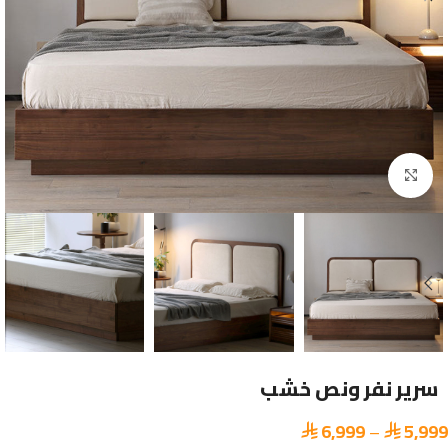
Click to enlarge
سرير نفر ونص خشب
6,999
–
5,999

