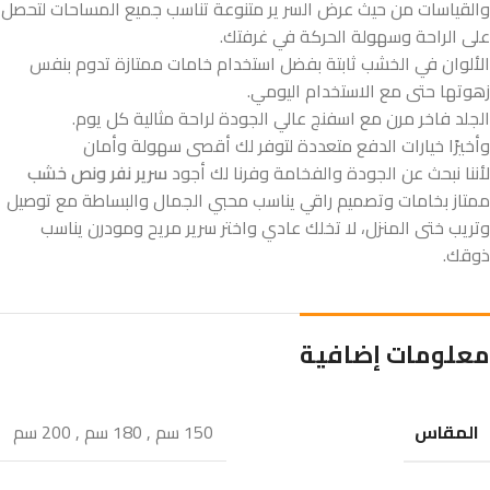
والقياسات من حيث عرض السر ير متنوعة تناسب جميع المساحات لتحصل
على الراحة وسهولة الحركة في غرفتك.
الألوان في الخشب ثابتة بفضل استخدام خامات ممتازة تدوم بنفس
زهوتها حتى مع الاستخدام اليومي.
الجلد فاخر مرن مع اسفنج عالي الجودة لراحة مثالية كل يوم.
وأخيرًا خيارات الدفع متعددة لتوفر لك أقصى سهولة وأمان
لأننا نبحث عن الجودة والفخامة وفرنا لك أجود
سرير نفر ونص خشب
ممتاز بخامات وتصميم راقي يناسب محبي الجمال والبساطة مع توصيل
وتريب ختى المنزل، لا تخلك عادي واختر سرير مريح ومودرن يناسب
ذوقك.
معلومات إضافية
المقاس
150 سم
,
180 سم
,
200 سم