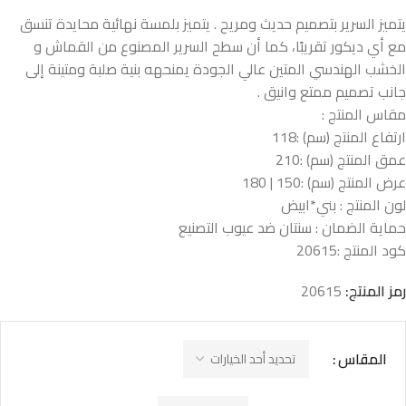
يتميز السرير بتصميم حديث ومريح . يتميز بلمسة نهائية محايدة تنسق
مع أي ديكور تقريبًا، كما أن سطح السرير المصنوع من القماش و
الخشب الهندسي المتين عالي الجودة يمنحهه بنية صلبة ومتينة إلى
جانب تصميم ممتع وانيق .
مقاس المنتج :
ارتفاع المنتج (سم) :118
عمق المنتج (سم) :210
عرض المنتج (سم) :150 | 180
لون المنتج : بني*ابيض
حماية الضمان : سنتان ضد عيوب التصنيع
كود المنتج :
20615
رمز المنتج:
20615
المقاس