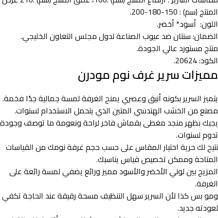
المنتج (سم) : 150-180-200.
اللون: أسود* أخضر.
الضمان: سنتان ضد عيوب الصناعة لدول مجلس التعاون الخليجي.
منتج مستورد عالي الجودة.
الكود: 20624.
مميزات سرير غرف نوم​ مودرن
يتميز السرير بكونه أنيق وعصري يمنح الغرفة لمسة جمالية جدًا فخمة.
مصنع من الخشب الهندسي المتين الذي يتحمل الاستخدام لسنوات.
يجيك بظهر منجد مغطى بقماش فاخر لراحة ونعومة ما توصف وجودة
تدوم لسنوات.
نتيح لك حرية اختيار المقاس على حسب حجم غرفة نومك من القياسات
المتاحة وممكن تخصيص قياس يناسبك.
المزيج بين لوني الأخضر والأسود مميز ورائع يضفي لمسة رائعة على
الغرفة.
ومو بس كذا لأن السرير سهل التنظيف مسحة رقيقة عند الحاجة تكفي
لعودته جديد.