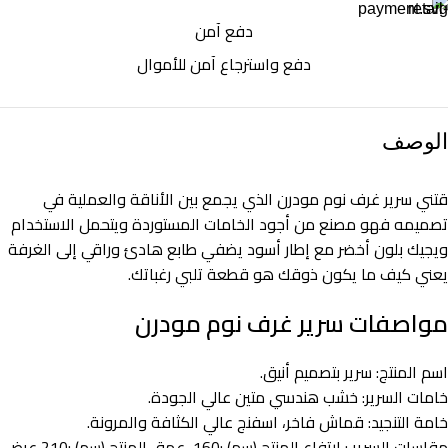
دفع آمن
دفع واسترجاع آمن للأموال
الوصف
قتني سرير غرف نوم مودرن الذي يجمع بين الأناقة والعملية في
تصميمه فهو مصنع من أجود الخامات المستوردة ويتحمل الاستخدام
ويجيك بلون أخضر مع إطار أسود يضفي طابع هادئ وراقي إلى الغرفة
يعني كيف ما يكون ذوقك هو قطعة تلبي رغباتك.
مواصفات سرير غرف نوم​ مودرن
اسم المنتج: سرير بتصميم أنيق.
خامات السرير: خشب هندسي متين عالي الجودة.
خامة التنجيد: قماش فاخر، اسفنج عالي الكثافة والمرونة.
مقاسات السرير : ارتفاع المنتج (سم) :160، عمق المنتج (سم) :210 عرض