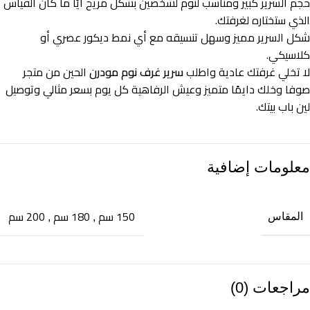
حجم السرير كبير ومناسب لنوم لشخصين بشكل مريح أيًا ما كان القياس
الذي ستختاره لغرفتك.
شكل السرير مميز وسهل تنسيقه مع أي نمط ديكور عصري أو
كلاسيكي.
لا تخلي غرفتك عادية واطلب
سرير غرف نوم مودرن
الحين من متجر
صوفا وخلك دايمًا متميز وعيش الرفاهية كل يوم بسعر مثالي وتوصيل
لين باب بيتك.
معلومات إضافية
150 سم
180 سم
200 سم
المقاس
,
,
مراجعات (0)