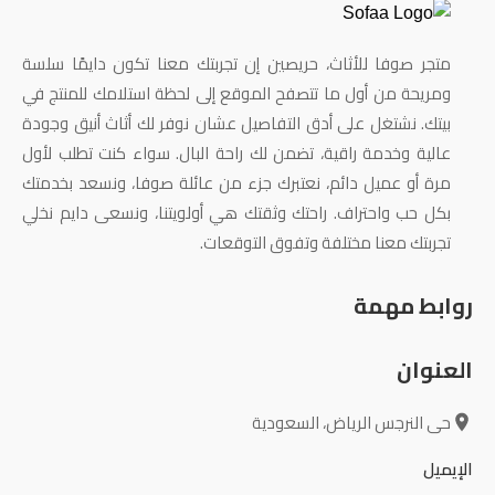
متجر صوفا للأثاث، حريصين إن تجربتك معنا تكون دايمًا سلسة
ومريحة من أول ما تتصفح الموقع إلى لحظة استلامك للمنتج في
بيتك. نشتغل على أدق التفاصيل عشان نوفر لك أثاث أنيق وجودة
عالية وخدمة راقية، تضمن لك راحة البال. سواء كنت تطلب لأول
مرة أو عميل دائم، نعتبرك جزء من عائلة صوفا، ونسعد بخدمتك
بكل حب واحتراف. راحتك وثقتك هي أولويتنا، ونسعى دايم نخلي
تجربتك معنا مختلفة وتفوق التوقعات.
روابط مهمة
العنوان
حى النرجس الرياض، السعودية
الإيميل