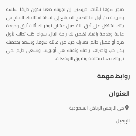
ا
متجر صوفا للأثاث، حريصين إن تجربتك معنا تكون دايمًا سلسة
ومريحة من أول ما تتصفح الموقع إلى لحظة استلامك للمنتج في
بيتك. نشتغل على أدق التفاصيل عشان نوفر لك أثاث أنيق وجودة
عالية وخدمة راقية، تضمن لك راحة البال. سواء كنت تطلب لأول
مرة أو عميل دائم، نعتبرك جزء من عائلة صوفا، ونسعد بخدمتك
بكل حب واحتراف. راحتك وثقتك هي أولويتنا، ونسعى دايم نخلي
تجربتك معنا مختلفة وتفوق التوقعات.
روابط مهمة
العنوان
حى النرجس الرياض، السعودية
الإيميل