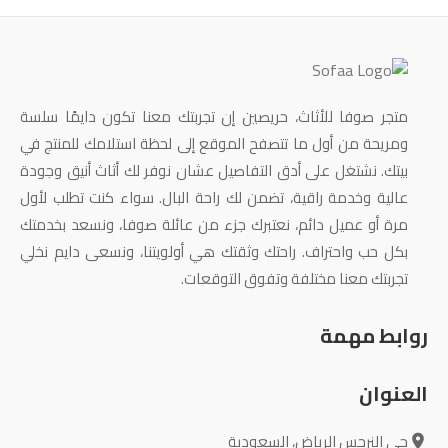
متجر صوفا للأثاث، حريصين إن تجربتك معنا تكون دايمًا سلسة
ومريحة من أول ما تتصفح الموقع إلى لحظة استلامك للمنتج في
بيتك. نشتغل على أدق التفاصيل عشان نوفر لك أثاث أنيق وجودة
عالية وخدمة راقية، تضمن لك راحة البال. سواء كنت تطلب لأول
مرة أو عميل دائم، نعتبرك جزء من عائلة صوفا، ونسعد بخدمتك
بكل حب واحتراف. راحتك وثقتك هي أولويتنا، ونسعى دايم نخلي
تجربتك معنا مختلفة وتفوق التوقعات.
روابط مهمة
العنوان
حى النرجس الرياض، السعودية