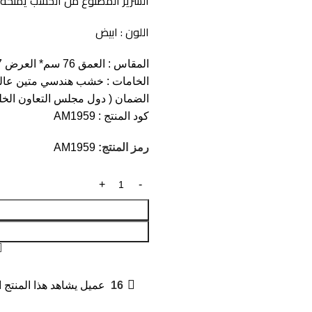
السرير المصنوع من الخشب يمنحه 
اللون : ابيض
المقاس : العمق 76 سم* العرض 137 سم* الارتفاع 100 سم
الخامات : خشب هندسي متين عالي
الضمان ( دول مجلس التعاون الخلي
كود المنتج :
AM1959
رمز المنتج:
AM1959
16
عميل يشاهد هذا المنتج ا