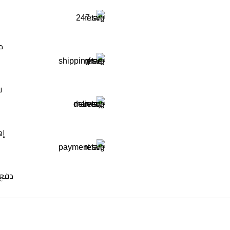
م
ن
إه
دفع 