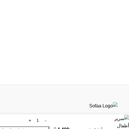
متجر صوفا للأثاث، حريصين إن تجربتك معنا تكون دايمًا سلسة
ومريحة من أول ما تتصفح الموقع إلى لحظة استلامك للمنتج في