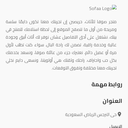
متجر صوفا للأثاث، حريصين إن تجربتك معنا تكون دايمًا سلسة
ومريحة من أول ما تتصفح الموقع إلى لحظة استلامك للمنتج في
بيتك. نشتغل على أدق التفاصيل عشان نوفر لك أثاث أنيق وجودة
عالية وخدمة راقية، تضمن لك راحة البال. سواء كنت تطلب لأول
مرة أو عميل دائم، نعتبرك جزء من عائلة صوفا، ونسعد بخدمتك
بكل حب واحتراف. راحتك وثقتك هي أولويتنا، ونسعى دايم نخلي
تجربتك معنا مختلفة وتفوق التوقعات.
روابط مهمة
العنوان
حى النرجس الرياض، السعودية
الإيميل