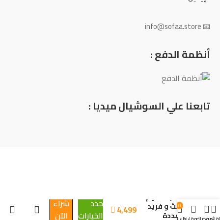
📧 info@sofaa.store
أنظمة الدفع :
تابعنا علي السوشيال ميديا :
ركنة بتصميم
حدد
شراء
حديث و فريد
0
4,499

الخيارات
الآن
متعددة
لقائمة
مفضلتي
مقارنة
السلة