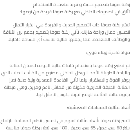
ركنة صوفا بتصميم حديث و فريد متعددة الاستخدام
تألق في تصميمك الداخلي مع ركنة صوفا فريدة من نوعها:
تعتبر ركنة صوفا ذات التصميم الحديث والفريدة هي الخيار الأمثل
لتحسين جمال وراحة منزلك. تأتي ركنة صوفا بتصميم يجمع بين الأناقة
والوظائف المتعددة، مما يجعلها مثالية لتناسب أي مساحة داخلية.
مواد فاخرة وبناء قوي:
تم تصنيع ركنة صوفا باستخدام خامات عالية الجودة لضمان المتانة
والراحة الطويلة الأمد. الهيكل الداخلي مصنوع من الخشب الصلب الذي
يوفر القوة والاستقرار، بينما تأتي القاعدة المعدنية ببنية صلبة تعزز
المتانة. الطبقة الخارجية مكونة من قماش ناعم ومريح، وهي مبطنة
برغوة عالية الكثافة لتوفير تجربة جلوس لا مثيل لها.
أبعاد مثالية للمساحات المعيشية:
تتميز ركنة صوفا بأبعاد مثالية تسهم في تحسين تنظيم المساحة. بارتفاع
يبلغ 68 سم، عمق 65 سم، وعرض 180 سم، تعتبر ركنة صوفا مناسبة