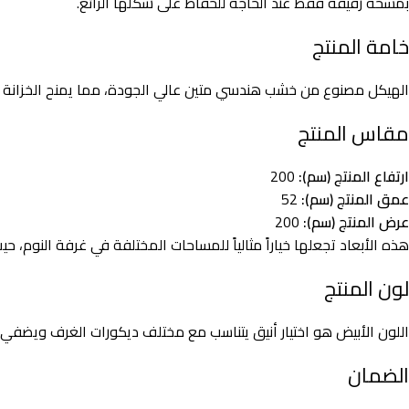
بمسحة رقيقة فقط عند الحاجة للحفاظ على شكلها الرائع.
خامة المنتج
الهيكل مصنوع من خشب هندسي متين عالي الجودة، مما يمنح الخزانة قو
مقاس المنتج
ارتفاع المنتج (سم):
200
عمق المنتج (سم):
52
عرض المنتج (سم):
200
هذه الأبعاد تجعلها خياراً مثالياً للمساحات المختلفة في غرفة النوم، ح
لون المنتج
اللون الأبيض هو اختيار أنيق يتناسب مع مختلف ديكورات الغرف ويضفي ل
الضمان