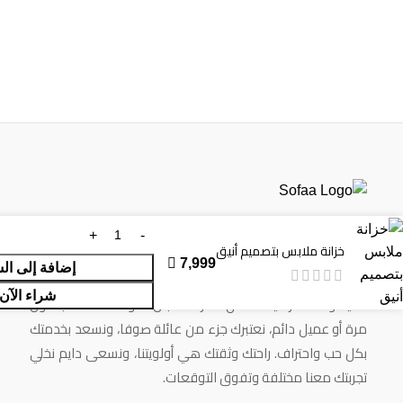
متجر صوفا للأثاث، حريصين إن تجربتك معنا تكون دايمًا سلسة
خزانة ملابس بتصميم أنيق
ومريحة من أول ما تتصفح الموقع إلى لحظة استلامك للمنتج في

7,999
إضافة إلى ال
بيتك. نشتغل على أدق التفاصيل عشان نوفر لك أثاث أنيق وجودة
شراء الآن
عالية وخدمة راقية، تضمن لك راحة البال. سواء كنت تطلب لأول
مرة أو عميل دائم، نعتبرك جزء من عائلة صوفا، ونسعد بخدمتك
بكل حب واحتراف. راحتك وثقتك هي أولويتنا، ونسعى دايم نخلي
تجربتك معنا مختلفة وتفوق التوقعات.