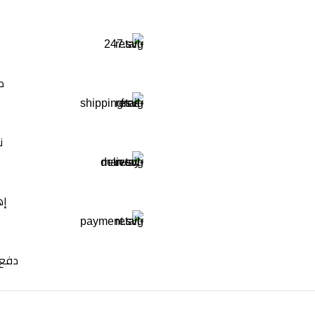
م
ن
إه
دفع 