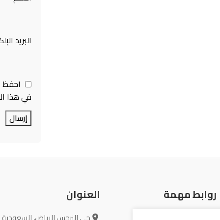
البريد الإل
احفظ ا
في هذا ال
روابط مهمة
العنوان
حى النرجس الرياض، السعودية