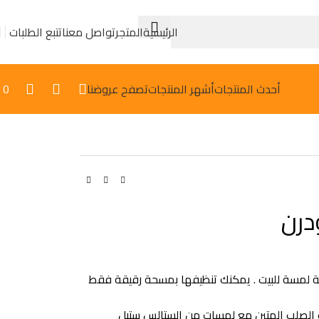
الرئيسية
المتجر
تواصل معنا
تتبع الطلبات
0
أحدث المنتجات
أشهر المنتجات
تصفح عروضنا
درن
فة لمسة للبيت . يمكنك تنظيفها بمسحة رقيقة فقط
 الصلب المتين مع لمسات من الستالس ستيل