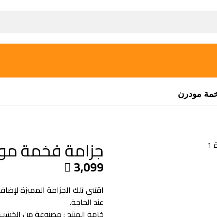
مة مودرن
جزامة فخمة مو
3,099

اقتني تلك الجزامة المميزة لإضا
عند الحاجة.
خامة المنتج : مصنوعة من الخشب