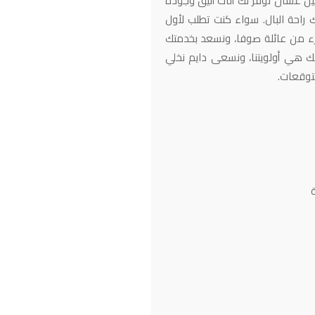
يل عشان نوفر لك أثاث أنيق وجودة
 راحة البال. سواء كنت تطلب لأول
زء من عائلة صوفا، ونسعد بخدمتك
ك هي أولويتنا، ونسعى دايم نخلي
توقعات.