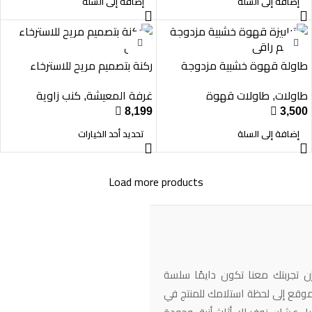
إضافة إلى السلة
إضافة إلى السلة
طاولة قهوة خشبية مزدوجة
ركنة بتصميم مريح للاسترخاء
بتصميم راقي
عصري
طاولات
طاولات قهوة
غرفة المعيشة
كنب زاوية
,
,

8,199

3,500
إضافة إلى السلة
تحديد أحد الخيارات
Load more products
ن تجربتك معنا تكون دايمًا سلسة
وقع إلى لحظة استلامك للمنتج في