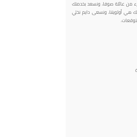
زء من عائلة صوفا، ونسعد بخدمتك
ك هي أولويتنا، ونسعى دايم نخلي
توقعات.