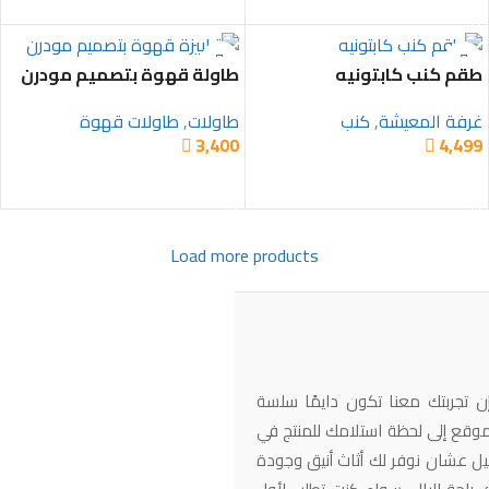
طقم كنب كابتونيه
طاولة قهوة بتصميم مودرن
غرفة المعيشة
,
كنب
طاولات
,
طاولات قهوة
3,400
4,499


تحديد أحد الخيارات
إضافة إلى السلة
Load more products
ن تجربتك معنا تكون دايمًا سلسة
وقع إلى لحظة استلامك للمنتج في
يل عشان نوفر لك أثاث أنيق وجودة