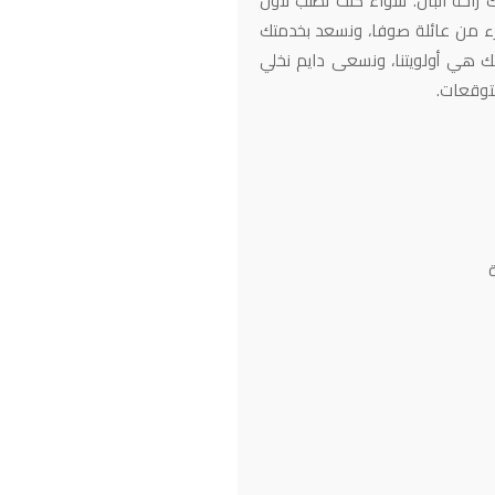
 راحة البال. سواء كنت تطلب لأول
زء من عائلة صوفا، ونسعد بخدمتك
ك هي أولويتنا، ونسعى دايم نخلي
توقعات.