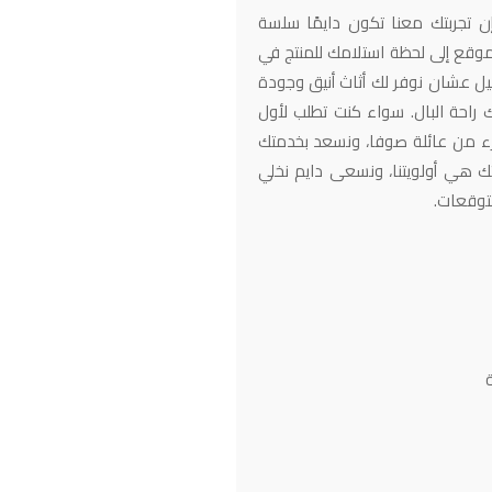
ن تجربتك معنا تكون دايمًا سلسة
وقع إلى لحظة استلامك للمنتج في
يل عشان نوفر لك أثاث أنيق وجودة
 راحة البال. سواء كنت تطلب لأول
زء من عائلة صوفا، ونسعد بخدمتك
ك هي أولويتنا، ونسعى دايم نخلي
توقعات.