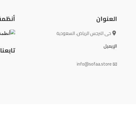
العنوان
أنظمة 
حى النرجس الرياض، السعودية
الإيميل
تابعنا
📧 info@sofaa.store