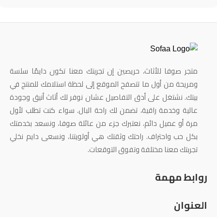
متجر صوفا للأثاث، حريصين إن تجربتك معنا تكون دايمًا سلسة
ومريحة من أول ما تتصفح الموقع إلى لحظة استلامك للمنتج في
بيتك. نشتغل على أدق التفاصيل عشان نوفر لك أثاث أنيق وجودة
عالية وخدمة راقية، تضمن لك راحة البال. سواء كنت تطلب لأول
مرة أو عميل دائم، نعتبرك جزء من عائلة صوفا، ونسعد بخدمتك
بكل حب واحتراف. راحتك وثقتك هي أولويتنا، ونسعى دايم نخلي
تجربتك معنا مختلفة وتفوق التوقعات.
روابط مهمة
العنوان